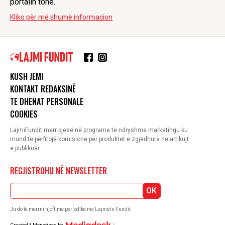
portalin tonë.
Kliko për më shumë informacion
KUSH JEMI
KONTAKT REDAKSINË
TE DHENAT PERSONALE
COOKIES
LajmiFundit merr pjesë në programe të ndryshme marketingu ku
mund të përfitojë komisione për produktet e zgjedhura në artikujt
e publikuar.
REGJISTROHU NË NEWSLETTER
OK
Ju do te merrni njoftime periodike me Lajmet e Fundit.