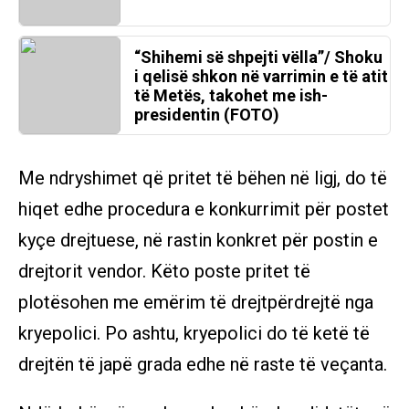
“Shihemi së shpejti vëlla”/ Shoku
i qelisë shkon në varrimin e të atit
të Metës, takohet me ish-
presidentin (FOTO)
Me ndryshimet që pritet të bëhen në ligj, do të
hiqet edhe procedura e konkurrimit për postet
kyçe drejtuese, në rastin konkret për postin e
drejtorit vendor. Këto poste pritet të
plotësohen me emërim të drejtpërdrejtë nga
kryepolici. Po ashtu, kryepolici do të ketë të
drejtën të japë grada edhe në raste të veçanta.