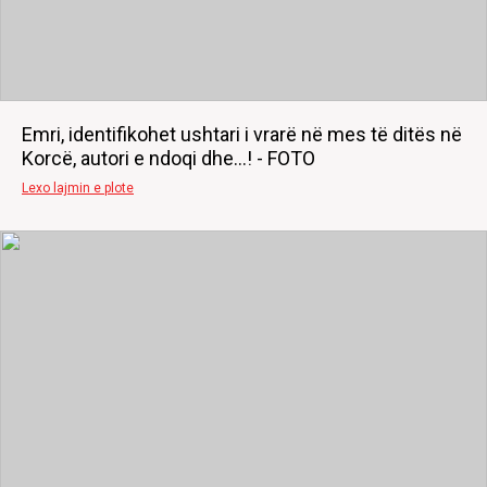
Emri, identifikohet ushtari i vrarë në mes të ditës në
Korcë, autori e ndoqi dhe...! - FOTO
Lexo lajmin e plote