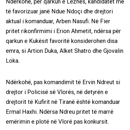
Ndërkohë, për qarkun e Lezhës, kandidatët më
të favorizuar janë Ndue Ndoçi dhe drejtori
aktual i komanduar, Arben Nasufi. Në Fier
pritet rikonfirmimi i Erion Ahmetit, ndërsa për
qarkun e Kukësit favoritë konsiderohen disa
emra, si Artion Duka, Alket Shatro dhe Gjovalin
Loka.
Ndërkohë, pas komandimit të Ervin Ndreut si
drejtor i Policisë së Vlorës, në detyrën e
drejtorit të Kufirit në Tiranë është komanduar
Ermal Haxhi. Ndërsa Ndreu pritet të marrë
emërimin e plotë në Vlorë pas konkursit.