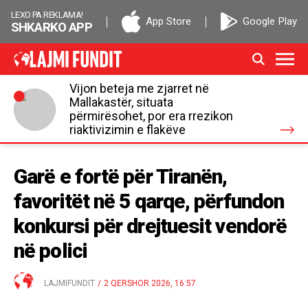
LEXO PA REKLAMA!
App Store
Google Play
SHKARKO APP
Vijon beteja me zjarret në
Mallakastër, situata
përmirësohet, por era rrezikon
riaktivizimin e flakëve
Garë e fortë për Tiranën,
favoritët në 5 qarqe, përfundon
konkursi për drejtuesit vendorë
në polici
LAJMIFUNDIT
/
2 QERSHOR 2026, 16:57