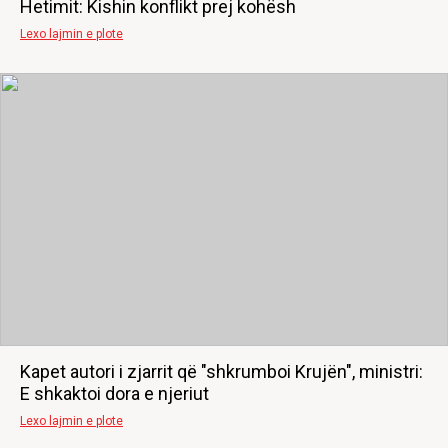
Hetimit: Kishin konflikt prej kohësh
Lexo lajmin e plote
Kapet autori i zjarrit që "shkrumboi Krujën", ministri:
E shkaktoi dora e njeriut
Lexo lajmin e plote