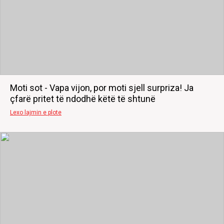
Moti sot - Vapa vijon, por moti sjell surpriza! Ja
çfarë pritet të ndodhë këtë të shtunë
Lexo lajmin e plote