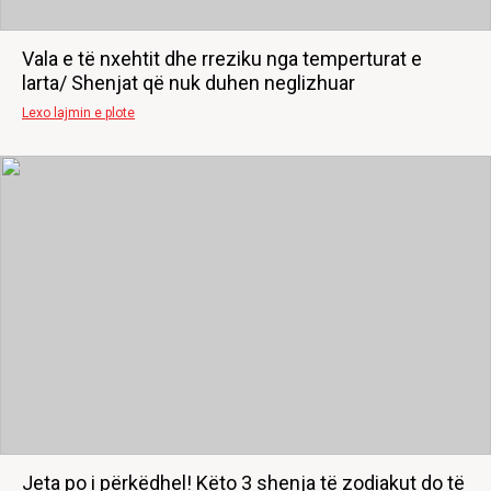
Vala e të nxehtit dhe rreziku nga temperturat e
larta/ Shenjat që nuk duhen neglizhuar
Lexo lajmin e plote
Jeta po i përkëdhel! Këto 3 shenja të zodiakut do të