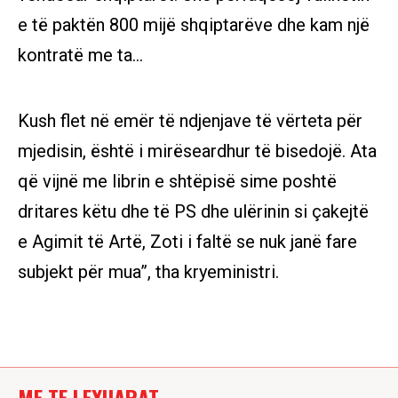
e të paktën 800 mijë shqiptarëve dhe kam një
kontratë me ta...
Kush flet në emër të ndjenjave të vërteta për
mjedisin, është i mirëseardhur të bisedojë. Ata
që vijnë me librin e shtëpisë sime poshtë
dritares këtu dhe të PS dhe ulërinin si çakejtë
e Agimit të Artë, Zoti i faltë se nuk janë fare
subjekt për mua”, tha kryeministri.
ME TE LEXUARAT