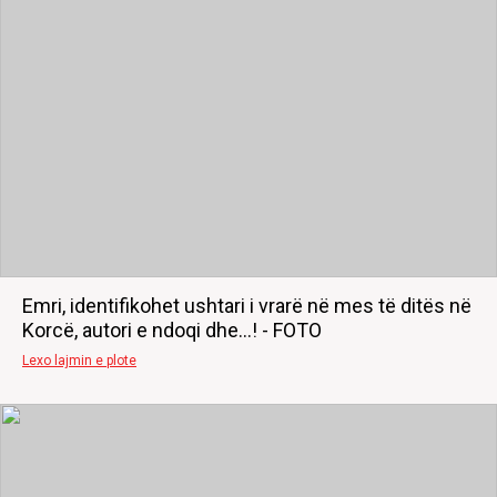
Emri, identifikohet ushtari i vrarë në mes të ditës në
Korcë, autori e ndoqi dhe...! - FOTO
Lexo lajmin e plote