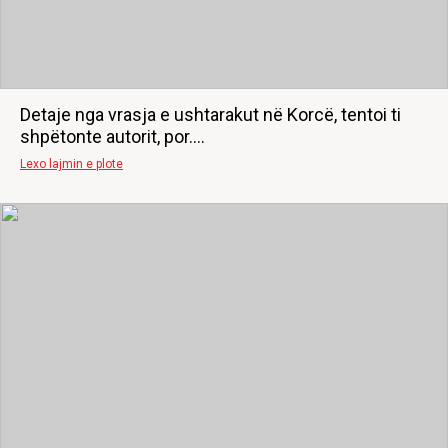
Detaje nga vrasja e ushtarakut në Korcë, tentoi ti
shpëtonte autorit, por....
Lexo lajmin e plote