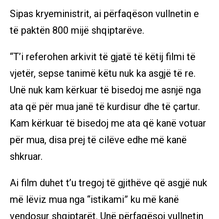
Sipas kryeministrit, ai përfaqëson vullnetin e
të paktën 800 mijë shqiptarëve.
“T’i referohen arkivit të gjatë të këtij filmi të
vjetër, sepse tanimë këtu nuk ka asgjë të re.
Unë nuk kam kërkuar të bisedoj me asnjë nga
ata që për mua janë të kurdisur dhe të çartur.
Kam kërkuar të bisedoj me ata që kanë votuar
për mua, disa prej të cilëve edhe më kanë
shkruar.
Ai film duhet t’u tregoj të gjithëve që asgjë nuk
më lëviz mua nga “istikami” ku më kanë
vendosur shqiptarët. Unë përfaqësoj vullnetin