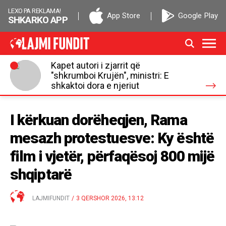
LEXO PA REKLAMA!
App Store
Google Play
SHKARKO APP
Kapet autori i zjarrit që
"shkrumboi Krujën", ministri: E
shkaktoi dora e njeriut
I kërkuan dorëheqjen, Rama
mesazh protestuesve: Ky është
film i vjetër, përfaqësoj 800 mijë
shqiptarë
LAJMIFUNDIT
/
3 QERSHOR 2026, 13:12