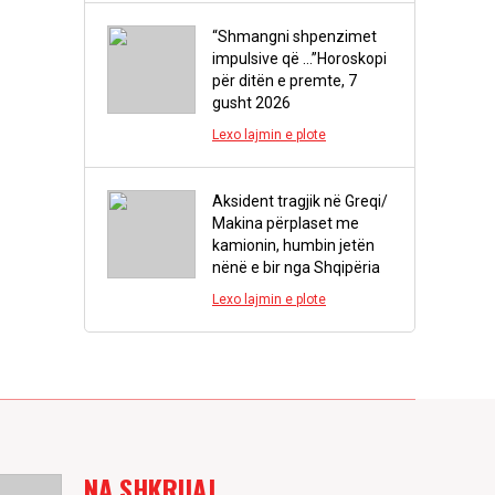
“Shmangni shpenzimet
impulsive që …”Horoskopi
për ditën e premte, 7
gusht 2026
Lexo lajmin e plote
Aksident tragjik në Greqi/
Makina përplaset me
kamionin, humbin jetën
nënë e bir nga Shqipëria
Lexo lajmin e plote
NA SHKRUAJ