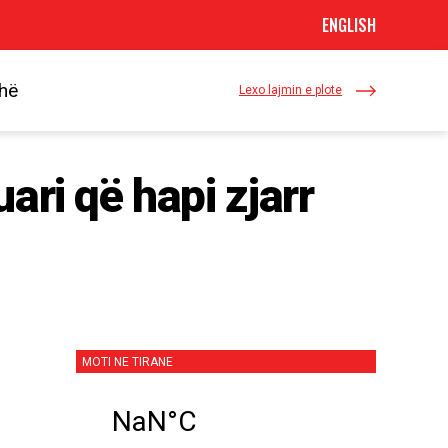
ENGLISH
dhë
Lexo lajmin e plote
uari që hapi zjarr
MOTI NE TIRANE