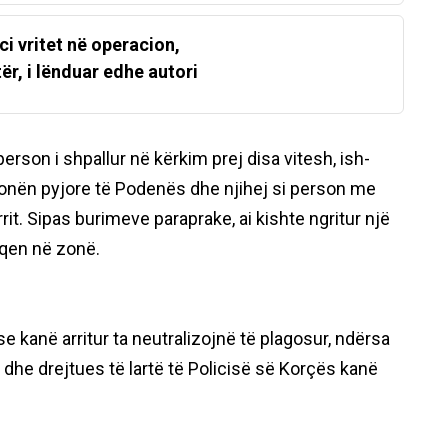
ci vritet në operacion,
ër, i lënduar edhe autori
person i shpallur në kërkim prej disa vitesh, ish-
ë zonën pyjore të Podenës dhe njihej si person me
rit. Sipas burimeve paraprake, ai kishte ngritur një
 qen në zonë.
e kanë arritur ta neutralizojnë të plagosur, ndërsa
 dhe drejtues të lartë të Policisë së Korçës kanë