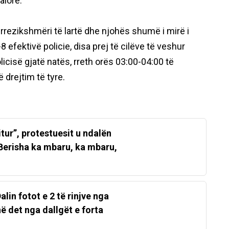
alore.
rezikshmëri të lartë dhe njohës shumë i mirë i
efektivë policie, disa prej të cilëve të veshur
policisë gjatë natës, rreth orës 03:00-04:00 të
 drejtim të tyre.
itur”, protestuesit u ndalën
 Berisha ka mbaru, ka mbaru,
lin fotot e 2 të rinjve nga
 det nga dallgët e forta