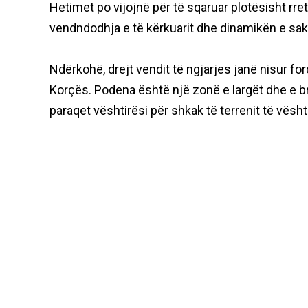
Hetimet po vijojnë për të sqaruar plotësisht rre
vendndodhja e të kërkuarit dhe dinamikën e sak
Ndërkohë, drejt vendit të ngjarjes janë nisur for
Korçës. Podena është një zonë e largët dhe e bra
paraqet vështirësi për shkak të terrenit të vësht