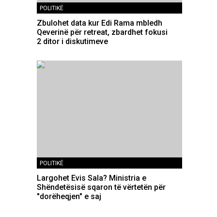
POLITIKË
Zbulohet data kur Edi Rama mbledh
Qeverinë për retreat, zbardhet fokusi
2 ditor i diskutimeve
POLITIKË
Largohet Evis Sala? Ministria e
Shëndetësisë sqaron të vërtetën për
"dorëheqjen" e saj