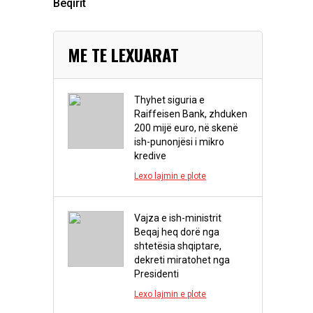
Beqirit
ME TE LEXUARAT
Thyhet siguria e
Raiffeisen Bank, zhduken
200 mijë euro, në skenë
ish-punonjësi i mikro
kredive
Lexo lajmin e plote
Vajza e ish-ministrit
Beqaj heq dorë nga
shtetësia shqiptare,
dekreti miratohet nga
Presidenti
Lexo lajmin e plote