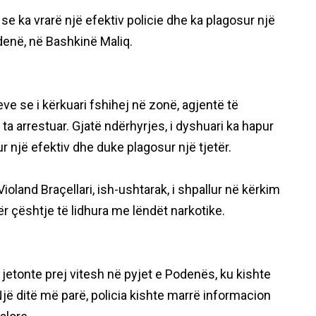
e ka vrarë një efektiv policie dhe ka plagosur një
odenë, në Bashkinë Maliq.
ve se i kërkuari fshihej në zonë, agjentë të
ta arrestuar. Gjatë ndërhyrjes, i dyshuari ka hapur
ur një efektiv dhe duke plagosur një tjetër.
oland Braçellari, ish-ushtarak, i shpallur në kërkim
ër çështje të lidhura me lëndët narkotike.
 jetonte prej vitesh në pyjet e Podenës, ku kishte
jë ditë më parë, policia kishte marrë informacion