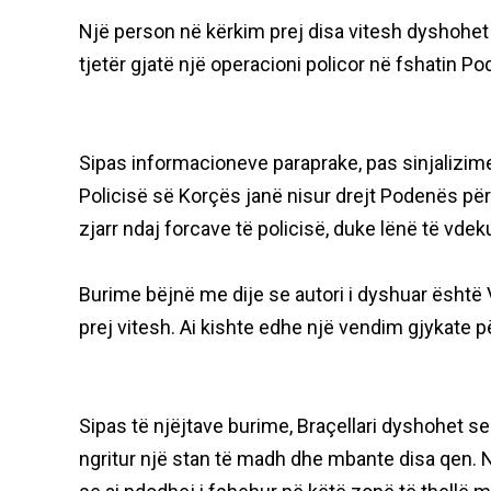
Një person në kërkim prej disa vitesh dyshohet s
tjetër gjatë një operacioni policor në fshatin P
Sipas informacioneve paraprake, pas sinjalizime
Policisë së Korçës janë nisur drejt Podenës për 
zjarr ndaj forcave të policisë, duke lënë të vdek
Burime bëjnë me dije se autori i dyshuar është Vi
prej vitesh. Ai kishte edhe një vendim gjykate p
Sipas të njëjtave burime, Braçellari dyshohet se
ngritur një stan të madh dhe mbante disa qen. N