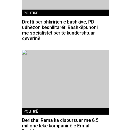
POLITIKË
Drafti për shkrirjen e bashkive, PD
udhëzon këshilltarët: Bashkëpunoni
me socialistët për të kundërshtuar
qeverinë
POLITIKË
Berisha: Rama ka disbursuar me 8.5
milionë lekë kompaninë e Ermal