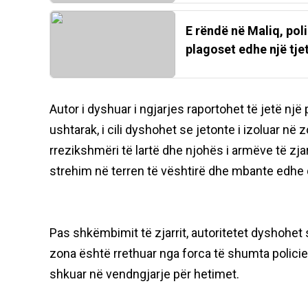
E rëndë në Maliq, poli
plagoset edhe një tjet
Autor i dyshuar i ngjarjes raportohet të jetë një 
ushtarak, i cili dyshohet se jetonte i izoluar n
rrezikshmëri të lartë dhe njohës i armëve të zjar
strehim në terren të vështirë dhe mbante edhe
Pas shkëmbimit të zjarrit, autoritetet dyshohet s
zona është rrethuar nga forca të shumta policie
shkuar në vendngjarje për hetimet.