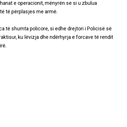
thanat e operacionit, mënyrën se si u zbulua
të të përplasjes me armë.
ca të shumta policore, si edhe drejtori i Policisë së
ktisur, ku lëvizja dhe ndërhyrja e forcave të rendit
irë.