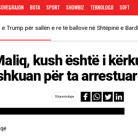
SOVE&RAJON
BOTA
SPORT
SHOWBIZ
TEKNOLOGJI
SOFT
 e Trump për sallën e re të ballove në Shtëpinë e Bar
Maliq, kush është i kërk
shkuan për ta arrestuar
Shperndaje