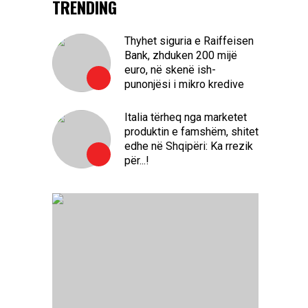
TRENDING
Thyhet siguria e Raiffeisen
Bank, zhduken 200 mijë
euro, në skenë ish-
punonjësi i mikro kredive
Italia tërheq nga marketet
produktin e famshëm, shitet
edhe në Shqipëri: Ka rrezik
për...!