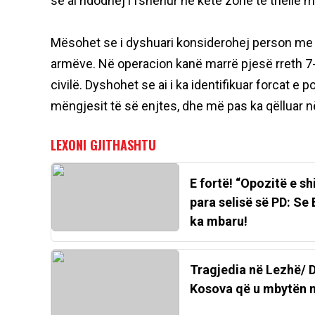
se ai ndodhej i fshehur në këtë zonë të thellë m
Mësohet se i dyshuari konsiderohej person me r
armëve. Në operacion kanë marrë pjesë rreth 7-8 
civilë. Dyshohet se ai i ka identifikuar forcat e 
mëngjesit të së enjtes, dhe më pas ka qëlluar në
E fortë! “Opozitë e sh
para selisë së PD: Se
ka mbaru!
Tragjedia në Lezhë/ Da
Kosova që u mbytën në