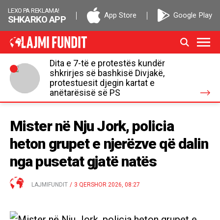
LEXO PA REKLAMA!
App Store
Google Play
SHKARKO APP
Dita e 7-të e protestës kundër
shkrirjes së bashkisë Divjakë,
protestuesit djegin kartat e
anëtarësisë së PS
Mister në Nju Jork, policia
heton grupet e njerëzve që dalin
nga pusetat gjatë natës
LAJMIFUNDIT
/
3 QERSHOR 2026, 08:27