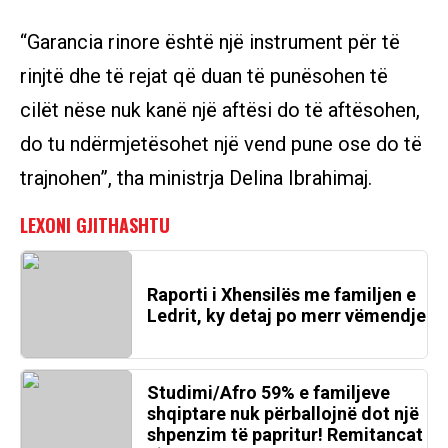
“Garancia rinore është një instrument për të
rinjtë dhe të rejat që duan të punësohen të
cilët nëse nuk kanë një aftësi do të aftësohen,
do tu ndërmjetësohet një vend pune ose do të
trajnohen”, tha ministrja Delina Ibrahimaj.
Raporti i Xhensilës me familjen e
Ledrit, ky detaj po merr vëmendje
Studimi/Afro 59% e familjeve
shqiptare nuk përballojnë dot një
shpenzim të papritur! Remitancat