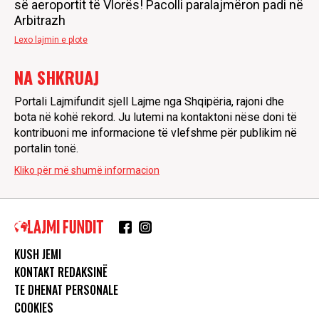
së aeroportit të Vlorës! Pacolli paralajmëron padi në
Arbitrazh
Lexo lajmin e plote
NA SHKRUAJ
Portali Lajmifundit sjell Lajme nga Shqipëria, rajoni dhe
bota në kohë rekord. Ju lutemi na kontaktoni nëse doni të
kontribuoni me informacione të vlefshme për publikim në
portalin tonë.
Kliko për më shumë informacion
KUSH JEMI
KONTAKT REDAKSINË
TE DHENAT PERSONALE
COOKIES