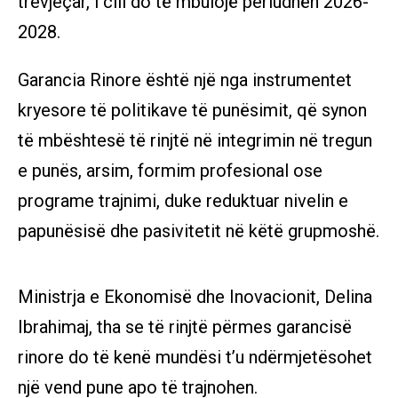
trevjeçar, i cili do të mbulojë periudhën 2026-
2028.
Garancia Rinore është një nga instrumentet
kryesore të politikave të punësimit, që synon
të mbështesë të rinjtë në integrimin në tregun
e punës, arsim, formim profesional ose
programe trajnimi, duke reduktuar nivelin e
papunësisë dhe pasivitetit në këtë grupmoshë.
Ministrja e Ekonomisë dhe Inovacionit, Delina
Ibrahimaj, tha se të rinjtë përmes garancisë
rinore do të kenë mundësi t’u ndërmjetësohet
një vend pune apo të trajnohen.