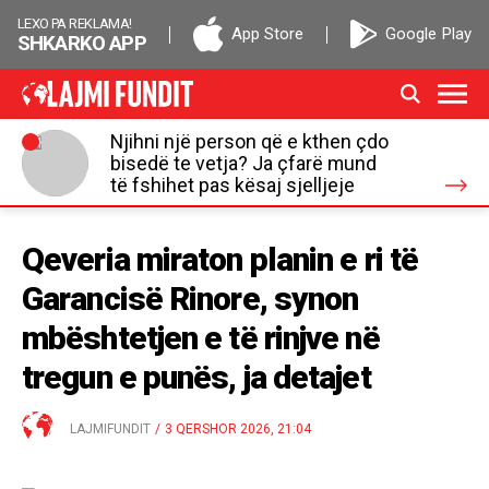
LEXO PA REKLAMA!
App Store
Google Play
SHKARKO APP
Njihni një person që e kthen çdo
bisedë te vetja? Ja çfarë mund
të fshihet pas kësaj sjelljeje
Qeveria miraton planin e ri të
Garancisë Rinore, synon
mbështetjen e të rinjve në
tregun e punës, ja detajet
LAJMIFUNDIT
/
3 QERSHOR 2026, 21:04