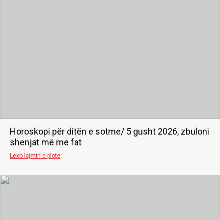
Horoskopi për ditën e sotme/ 5 gusht 2026, zbuloni
shenjat më me fat
Lexo lajmin e plote