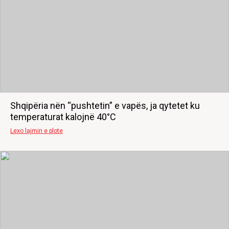
Shqipëria nën “pushtetin” e vapës, ja qytetet ku
temperaturat kalojnë 40°C
Lexo lajmin e plote