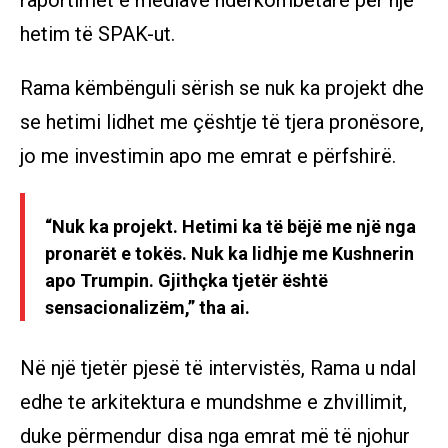
raportimet e mediave ndërkombëtare për një
hetim të SPAK-ut.
Rama këmbënguli sërish se nuk ka projekt dhe
se hetimi lidhet me çështje të tjera pronësore,
jo me investimin apo me emrat e përfshirë.
“Nuk ka projekt. Hetimi ka të bëjë me një nga
pronarët e tokës. Nuk ka lidhje me Kushnerin
apo Trumpin. Gjithçka tjetër është
sensacionalizëm,” tha ai.
Në një tjetër pjesë të intervistës, Rama u ndal
edhe te arkitektura e mundshme e zhvillimit,
duke përmendur disa nga emrat më të njohur