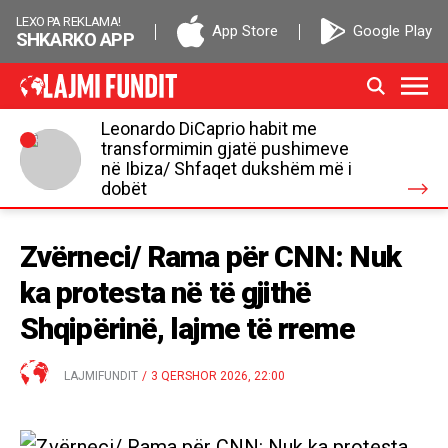
LEXO PA REKLAMA!
App Store
Google Play
SHKARKO APP
Leonardo DiCaprio habit me
transformimin gjatë pushimeve
në Ibiza/ Shfaqet dukshëm më i
dobët
Zvërneci/ Rama për CNN: Nuk
ka protesta në të gjithë
Shqipërinë, lajme të rreme
LAJMIFUNDIT
/
3 QERSHOR 2026, 22:00