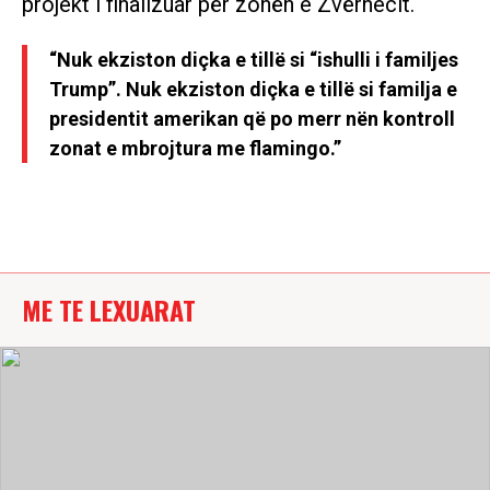
projekt i finalizuar për zonën e Zvërnecit.
“Nuk ekziston diçka e tillë si “ishulli i familjes
Trump”. Nuk ekziston diçka e tillë si familja e
presidentit amerikan që po merr nën kontroll
zonat e mbrojtura me flamingo.”
ME TE LEXUARAT