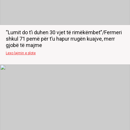
“Lumit do t’i duhen 30 vjet të rimëkëmbet”/Fermeri
shkul 71 pemë për t’u hapur rrugën kuajve, merr
gjobë të majme
Lexo lajmin e plote