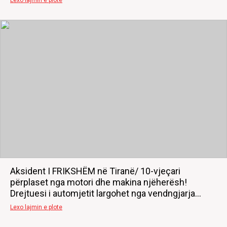
Lexo lajmin e plote
Aksident I FRIKSHËM në Tiranë/ 10-vjeçari
përplaset nga motori dhe makina njëherësh!
Drejtuesi i automjetit largohet nga vendngjarja...
Lexo lajmin e plote