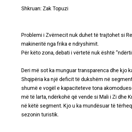
Shkruan: Zak Topuzi
Problemi i Zvërnecit nuk duhet të trajtohet si R
makineritë nga frika e ndryshimit.
Për këto zona, debati i vërtetë nuk është “ndërtim
Deri më sot ka munguar transparenca dhe kjo k
Shqipëria ka një deficit të dukshëm në segmenti
shumë e vogël e kapaciteteve tona akomoduese,
më të larta, ndërkohë që vende si Mali i Zi dhe 
në këtë segment. Kjo u ka mundësuar të tërheqi
sezonin turistik.