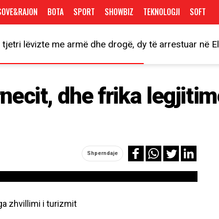
SOVE&RAJON
BOTA
SPORT
SHOWBIZ
TEKNOLOGJI
SOFT
 tjetri lëvizte me armë dhe drogë, dy të arrestuar në 
necit, dhe frika legjitim
Shperndaje