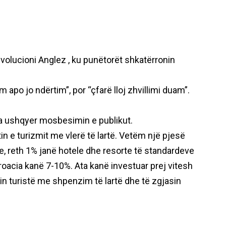
evolucioni Anglez , ku punëtorët shkatërronin
 apo jo ndërtim”, por “çfarë lloj zhvillimi duam”.
a ushqyer mosbesimin e publikut.
n e turizmit me vlerë të lartë. Vetëm një pjesë
 reth 1% janë hotele dhe resorte të standardeve
Kroacia kanë 7-10%. Ata kanë investuar prej vitesh
n turistë me shpenzim të lartë dhe të zgjasin