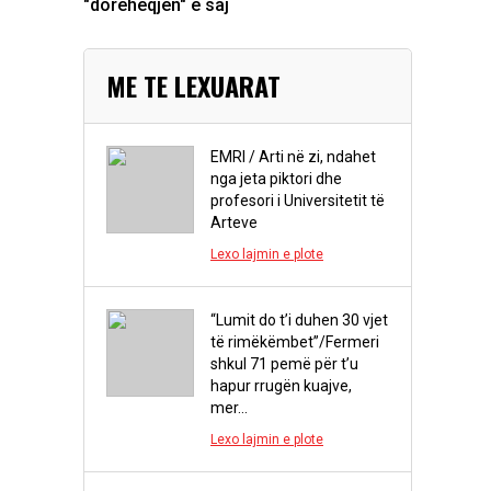
"dorëheqjen" e saj
ME TE LEXUARAT
EMRI / Arti në zi, ndahet
nga jeta piktori dhe
profesori i Universitetit të
Arteve
Lexo lajmin e plote
“Lumit do t’i duhen 30 vjet
të rimëkëmbet”/Fermeri
shkul 71 pemë për t’u
hapur rrugën kuajve,
mer...
Lexo lajmin e plote