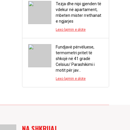
Tezja dhe nipi gjenden të
vdekur në apartament,
mbeten mister rrethanat
e ngjarjes
Lexo lajmin e plote
Fundjavë përvëluese,
termometri pritet të
shkojë në 41 gradë
Celsius/ Parashikimi i
motit për jav...
Lexo lajmin e plote
NA SHKRUAJ