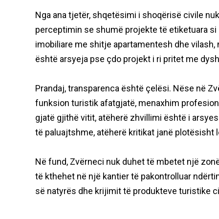
Nga ana tjetër, shqetësimi i shoqërisë civile nuk
perceptimin se shumë projekte të etiketuara si “
imobiliare me shitje apartamentesh dhe vilash, 
është arsyeja pse çdo projekt i ri pritet me dys
Prandaj, transparenca është çelësi. Nëse në Z
funksion turistik afatgjatë, menaxhim profesion
gjatë gjithë vitit, atëherë zhvillimi është i ars
të paluajtshme, atëherë kritikat janë plotësisht l
Në fund, Zvërneci nuk duhet të mbetet një zonë
të kthehet në një kantier të pakontrolluar ndërt
së natyrës dhe krijimit të produkteve turistike c