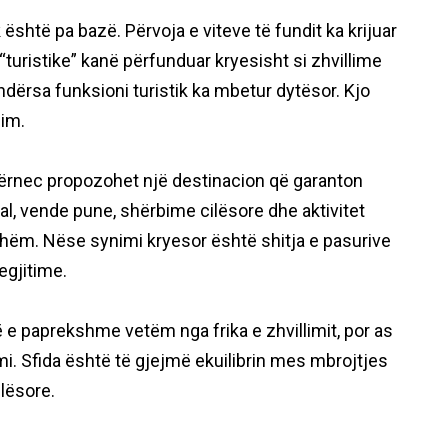
 është pa bazë. Përvoja e viteve të fundit ka krijuar
turistike” kanë përfunduar kryesisht si zhvillime
ndërsa funksioni turistik ka mbetur dytësor. Kjo
him.
vërnec propozohet një destinacion që garanton
al, vende pune, shërbime cilësore dhe aktivitet
yeshëm. Nëse synimi kryesor është shitja e pasurive
egjitime.
 e paprekshme vetëm nga frika e zhvillimit, por as
imi. Sfida është të gjejmë ekuilibrin mes mbrojtjes
ilësore.