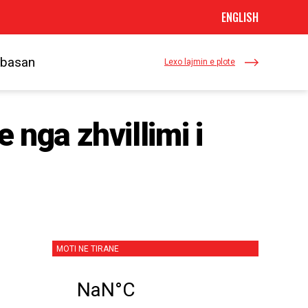
ENGLISH
Elbasan
Lexo lajmin e plote
e nga zhvillimi i
MOTI NE TIRANE