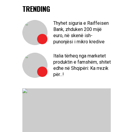
TRENDING
Thyhet siguria e Raiffeisen
Bank, zhduken 200 mijë
euro, në skenë ish-
punonjësi i mikro kredive
Italia tërheq nga marketet
produktin e famshëm, shitet
edhe në Shqipëri: Ka rrezik
për...!