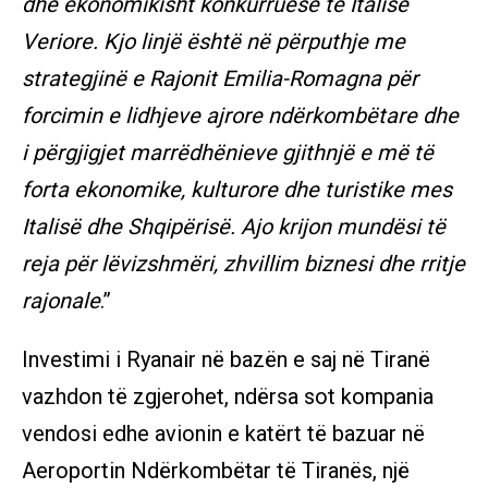
dhe ekonomikisht konkurruese të Italisë
Veriore. Kjo linjë është në përputhje me
strategjinë e Rajonit Emilia-Romagna për
forcimin e lidhjeve ajrore ndërkombëtare dhe
i përgjigjet marrëdhënieve gjithnjë e më të
forta ekonomike, kulturore dhe turistike mes
Italisë dhe Shqipërisë. Ajo krijon mundësi të
reja për lëvizshmëri, zhvillim biznesi dhe rritje
rajonale
.”
Investimi i Ryanair në bazën e saj në Tiranë
vazhdon të zgjerohet, ndërsa sot kompania
vendosi edhe avionin e katërt të bazuar në
Aeroportin Ndërkombëtar të Tiranës, një