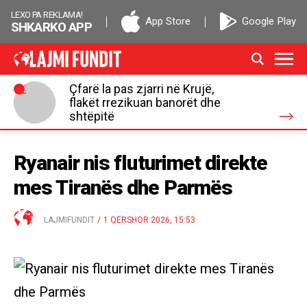
LEXO PA REKLAMA!
App Store
Google Play
SHKARKO APP
Çfarë la pas zjarri në Krujë,
flakët rrezikuan banorët dhe
shtëpitë
Ryanair nis fluturimet direkte
mes Tiranës dhe Parmës
LAJMIFUNDIT
/
1 QERSHOR 2026, 15:53