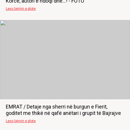
Korcë, autori e ndoqi dhe...! - FOTO
Lexo lajmin e plote
EMRAT / Detaje nga sherri në burgun e Fierit,
goditet me thikë në qafë anëtari i grupit të Bajrajve
Lexo lajmin e plote