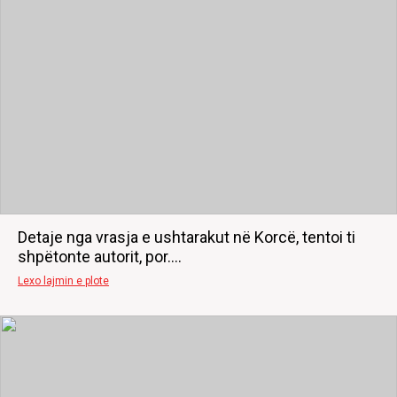
Detaje nga vrasja e ushtarakut në Korcë, tentoi ti
shpëtonte autorit, por....
Lexo lajmin e plote