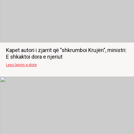
Kapet autori i zjarrit që "shkrumboi Krujën", ministri:
E shkaktoi dora e njeriut
Lexo lajmin e plote