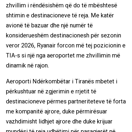
zhvillim i rëndësishëm që do të mbështesë
shtimin e destinacioneve të reja. Me katër
avionë të bazuar dhe një numër të
konsiderueshëm destinacionesh për sezonin
veror 2026, Ryanair forcon më tej pozicionin e
TIA-s si një nga aeroportet me zhvillimin më
dinamik në rajon.
Aeroporti Ndërkombëtar i Tiranës mbetet i
përkushtuar në zgjerimin e rrjetit të
destinacioneve përmes partneriteteve të forta
me kompanitë ajrore, duke përmirësuar
vazhdimisht lidhjet ajrore dhe duke krijuar
mundësi të reja udhëtimi për pasagjerët në