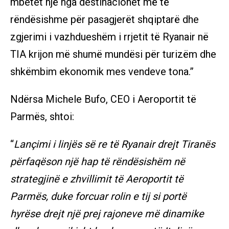
mbetet një nga destinacionet më të
rëndësishme për pasagjerët shqiptarë dhe
zgjerimi i vazhdueshëm i rrjetit të Ryanair në
TIA krijon më shumë mundësi për turizëm dhe
shkëmbim ekonomik mes vendeve tona.”
Ndërsa Michele Bufo, CEO i Aeroportit të
Parmës, shtoi:
“
Lançimi i linjës së re të Ryanair drejt Tiranës
përfaqëson një hap të rëndësishëm në
strategjinë e zhvillimit të Aeroportit të
Parmës, duke forcuar rolin e tij si portë
hyrëse drejt një prej rajoneve më dinamike