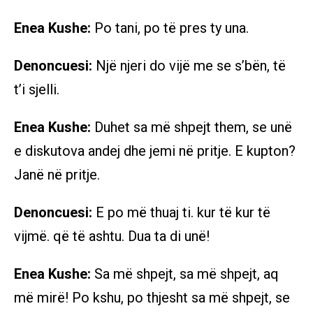
Enea Kushe:
Po tani, po të pres ty una.
Denoncuesi:
Një njeri do vijë me se s’bën, të
t’i sjelli.
Enea Kushe:
Duhet sa më shpejt them, se unë
e diskutova andej dhe jemi në pritje. E kupton?
Janë në pritje.
Denoncuesi:
E po më thuaj ti. kur të kur të
vijmë. që të ashtu. Dua ta di unë!
Enea Kushe:
Sa më shpejt, sa më shpejt, aq
më mirë! Po kshu, po thjesht sa më shpejt, se