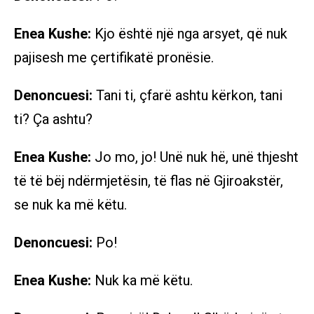
Enea Kushe:
Kjo është një nga arsyet, që nuk
pajisesh me çertifikatë pronësie.
Denoncuesi:
Tani ti, çfarë ashtu kërkon, tani
ti? Ça ashtu?
Enea Kushe:
Jo mo, jo! Unë nuk hë, unë thjesht
të të bëj ndërmjetësin, të flas në Gjiroakstër,
se nuk ka më këtu.
Denoncuesi:
Po!
Enea Kushe:
Nuk ka më këtu.