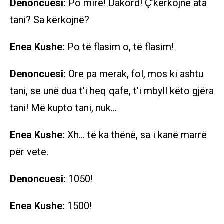
Denoncuesi:
Po mirë! Dakord! Ç’kërkojnë ata
tani? Sa kërkojnë?
Enea Kushe:
Po të flasim o, të flasim!
Denoncuesi:
Ore pa merak, fol, mos ki ashtu
tani, se unë dua t’i heq qafe, t’i mbyll këto gjëra
tani! Më kupto tani, nuk…
Enea Kushe:
Xh… të ka thënë, sa i kanë marrë
për vete.
Denoncuesi:
1050!
Enea Kushe:
1500!