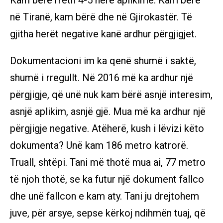
Kam bërë rreth 4-5 herë aplikime. Kam bërë
në Tiranë, kam bërë dhe në Gjirokastër. Të
gjitha herët negative kanë ardhur përgjigjet.
Dokumentacioni im ka qenë shumë i saktë,
shumë i rregullt. Në 2016 më ka ardhur një
përgjigje, që unë nuk kam bërë asnjë interesim,
asnjë aplikim, asnjë gjë. Mua më ka ardhur një
përgjigje negative. Atëherë, kush i lëvizi këto
dokumenta? Unë kam 186 metro katrorë.
Truall, shtëpi. Tani më thotë mua ai, 77 metro
të njoh thotë, se ka futur një dokument fallco
dhe unë fallcon e kam aty. Tani ju drejtohem
juve, për arsye, sepse kërkoj ndihmën tuaj, që