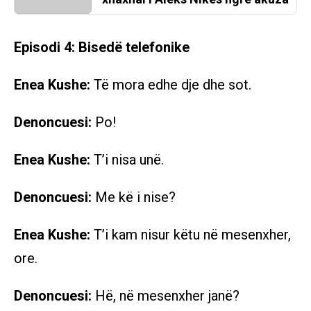
Episodi 4: Bisedë telefonike
Enea Kushe:
Të mora edhe dje dhe sot.
Denoncuesi:
Po!
Enea Kushe:
T’i nisa unë.
Denoncuesi:
Me kë i nise?
Enea Kushe:
T’i kam nisur këtu në mesenxher,
ore.
Denoncuesi:
Hë, në mesenxher janë?