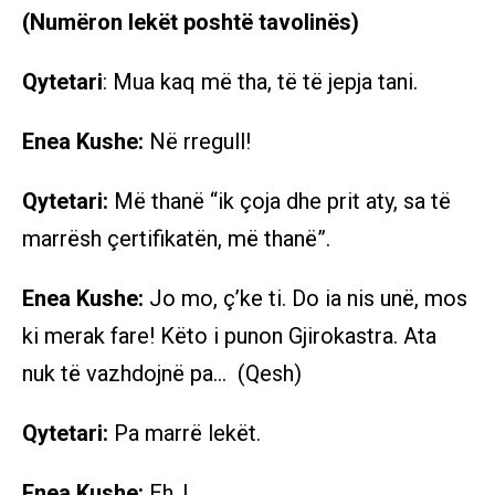
(Numëron lekët poshtë tavolinës)
Qytetari
: Mua kaq më tha, të të jepja tani.
Enea Kushe:
Në rregull!
Qytetari:
Më thanë “ik çoja dhe prit aty, sa të
marrësh çertifikatën, më thanë”.
Enea Kushe:
Jo mo, ç’ke ti. Do ia nis unë, mos
ki merak fare! Këto i punon Gjirokastra. Ata
nuk të vazhdojnë pa… (Qesh)
Qytetari:
Pa marrë lekët.
Enea Kushe:
Eh..!