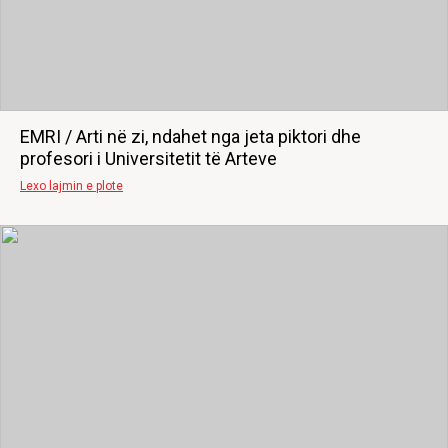
EMRI / Arti në zi, ndahet nga jeta piktori dhe
profesori i Universitetit të Arteve
Lexo lajmin e plote