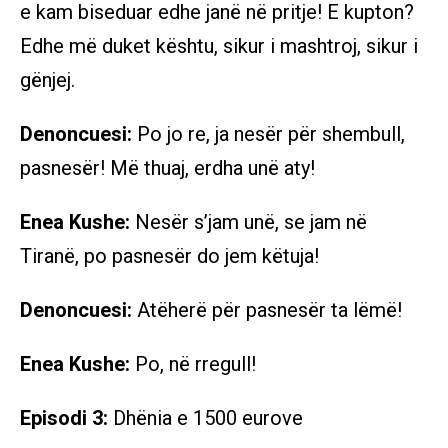
e kam biseduar edhe janë në pritje! E kupton?
Edhe më duket kështu, sikur i mashtroj, sikur i
gënjej.
Denoncuesi:
Po jo re, ja nesër për shembull,
pasnesër! Më thuaj, erdha unë aty!
Enea Kushe:
Nesër s’jam unë, se jam në
Tiranë, po pasnesër do jem këtuja!
Denoncuesi:
Atëherë për pasnesër ta lëmë!
Enea Kushe:
Po, në rregull!
Episodi 3:
Dhënia e 1500 eurove