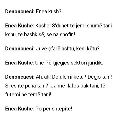
Denoncuesi:
Enea kush?
Enea Kushe:
Kushe! S’duhet të jemi shumë tani
kshu, të bashkisë, se na shofin!
Denoncuesi:
Juve çfarë ashtu, keni këtu?
Enea Kushe:
Unë Përgjegjës sektori juridik.
Denoncuesi:
Ah, ah! Do ulemi këtu? Dëgjo tani!
Si është puna tani? Ja më llafos pak tani, të
futemi në temë tani!
Enea Kushe:
Po për shtëpitë!