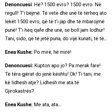
Denoncuesi
: Hë? 1500 evro? 1500 evro. Në
regull! T’i bëjmë. Të vete dhe unë të tërheq ato
lekët 1500 evro, që të t’i jap dhe të mbarojmë
punë! T’i heq qafe dhe unë, se boll jam lodhur!
Tani, sido, që të jetë puna, do vijë kunati, të të…
Enea Kushe:
Po mirë, hë mirë!
Denoncuesi:
Kupton apo jo? Pa merak fare!
Të tëra gjërat do jenë kështu! Ok! Ti tani, me
kë lidhesh atje? Lidhesh me ata të
Gjirokastrës?
Enea Kushe:
Me ata, ata…