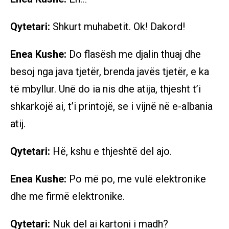
Qytetari:
Shkurt muhabetit. Ok! Dakord!
Enea Kushe:
Do flasësh me djalin thuaj dhe
besoj nga java tjetër, brenda javës tjetër, e ka
të mbyllur. Unë do ia nis dhe atija, thjesht t’i
shkarkojë ai, t’i printojë, se i vijnë në e-albania
atij.
Qytetari:
Hë, kshu e thjeshtë del ajo.
Enea Kushe:
Po më po, me vulë elektronike
dhe me firmë elektronike.
Qytetari:
Nuk del ai kartoni i madh?