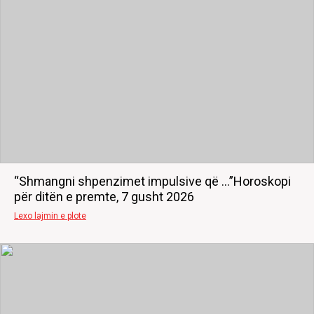
“Shmangni shpenzimet impulsive që …”Horoskopi
për ditën e premte, 7 gusht 2026
Lexo lajmin e plote