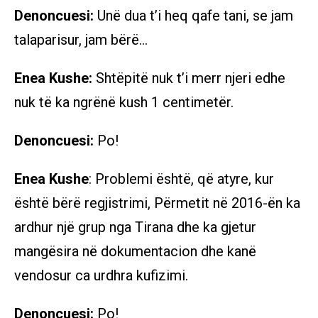
Denoncuesi:
Unë dua t’i heq qafe tani, se jam
talaparisur, jam bërë…
Enea Kushe:
Shtëpitë nuk t’i merr njeri edhe
nuk të ka ngrënë kush 1 centimetër.
Denoncuesi:
Po!
Enea Kushe
: Problemi është, që atyre, kur
është bërë regjistrimi, Përmetit në 2016-ën ka
ardhur një grup nga Tirana dhe ka gjetur
mangësira në dokumentacion dhe kanë
vendosur ca urdhra kufizimi.
Denoncuesi:
Po!