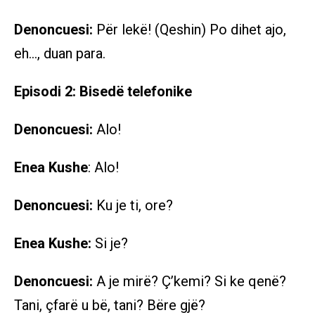
Denoncuesi:
Për lekë! (Qeshin) Po dihet ajo,
eh…, duan para.
Episodi 2: Bisedë telefonike
Denoncuesi:
Alo!
Enea Kushe
: Alo!
Denoncuesi:
Ku je ti, ore?
Enea Kushe:
Si je?
Denoncuesi:
A je mirë? Ç’kemi? Si ke qenë?
Tani, çfarë u bë, tani? Bëre gjë?