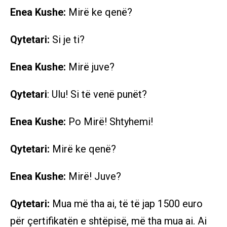
Enea Kushe:
Mirë ke qenë?
Qytetari:
Si je ti?
Enea Kushe:
Mirë juve?
Qytetari
: Ulu! Si të venë punët?
Enea Kushe:
Po Mirë! Shtyhemi!
Qytetari:
Mirë ke qenë?
Enea Kushe:
Mirë! Juve?
Qytetari:
Mua më tha ai, të të jap 1500 euro
për çertifikatën e shtëpisë, më tha mua ai. Ai