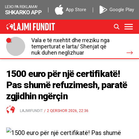
LEXO PA REKLAMA!
App Store
Google Play
SHKARKO APP
Vala e të nxehtit dhe rreziku nga
temperturat e larta/ Shenjat që
nuk duhen neglizhuar
1500 euro për një certifikatë!
Pas shumë refuzimesh, paratë
zgjidhin ngërçin
LAJMIFUNDIT
/
2 QERSHOR 2026, 22:36