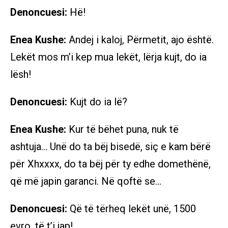
Denoncuesi:
Hë!
Enea Kushe:
Andej i kaloj, Përmetit, ajo është.
Lekët mos m’i kep mua lekët, lërja kujt, do ia
lësh!
Denoncuesi:
Kujt do ia lë?
Enea Kushe:
Kur të bëhet puna, nuk të
ashtuja… Unë do ta bëj bisedë, siç e kam bërë
për Xhxxxx, do ta bëj për ty edhe domethënë,
që më japin garanci. Në qoftë se…
Denoncuesi:
Që të tërheq lekët unë, 1500
evro, të t’i jap!