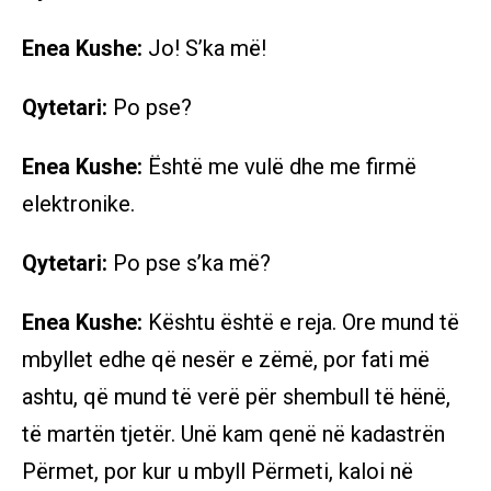
Enea Kushe:
Jo! S’ka më!
Qytetari:
Po pse?
Enea Kushe:
Është me vulë dhe me firmë
elektronike.
Qytetari:
Po pse s’ka më?
Enea Kushe:
Kështu është e reja. Ore mund të
mbyllet edhe që nesër e zëmë, por fati më
ashtu, që mund të verë për shembull të hënë,
të martën tjetër. Unë kam qenë në kadastrën
Përmet, por kur u mbyll Përmeti, kaloi në