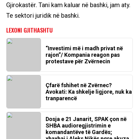
Gjirokastër. Tani kam kaluar në bashki, jam aty.
Te sektori juridik në bashki.
“Investimi më i madh privat në
rajon”/ Kompania reagon pas
protestave për Zvërnecin
Çfarë fshihet në Zvërnec?
Avokati: Ka shkelje ligjore, nuk ka
tranparencë
Dosja e 21 Janarit, SPAK çon në
SHBA audioregjistrimin e
komandantëve të Gardës;
xhaxhai i Aleks Nikës ngre akuza