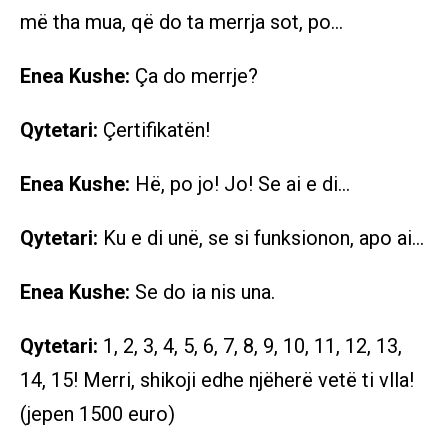
më tha mua, që do ta merrja sot, po…
Enea Kushe:
Ça do merrje?
Qytetari:
Çertifikatën!
Enea Kushe:
Hë, po jo! Jo! Se ai e di…
Qytetari:
Ku e di unë, se si funksionon, apo ai…
Enea Kushe:
Se do ia nis una.
Qytetari:
1, 2, 3, 4, 5, 6, 7, 8, 9, 10, 11, 12, 13,
14, 15! Merri, shikoji edhe njëherë vetë ti vlla!
(jepen 1500 euro)