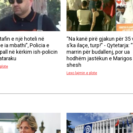
afin e një hoteli në
“Na kanë pirë gjakun për 35 v
 ia mbathi”, Policia e
s’ka ilaçe, turp!” - Qytetarja: 
pall në kërkim ish-policin
marrin për budallenj, por ua
ataraku
hodhëm jastëkun e Marigos
shesh
plote
Lexo lajmin e plote