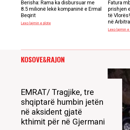
Berisha: Rama ka disbursuar me
Fatura mb
8.5 milionë lekë kompaninë e Ermal
prishjen 
Beqirit
të Vlorës
në Arbitr
Lexo lajmin e plote
Lexo lajmin e 
KOSOVE&RAJON
EMRAT/ Tragjike, tre
shqiptarë humbin jetën
në aksident gjatë
kthimit për në Gjermani