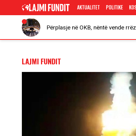
AKTUALITET
POLITIKE
KO
Përplasje në OKB, nëntë vende rrë
LAJMI FUNDIT