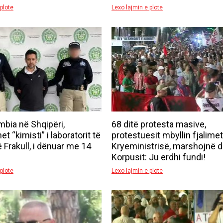
plote
Lexo lajmin e plote
bia në Shqipëri,
68 ditë protesta masive,
t “kimisti” i laboratorit të
protestuesit mbyllin fjalimet
 Frakull, i dënuar me 14
Kryeministrisë, marshojnë d
Korpusit: Ju erdhi fundi!
plote
Lexo lajmin e plote