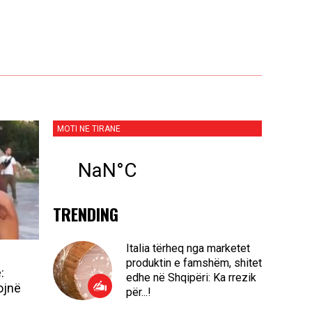
MOTI NE TIRANE
TRENDING
Italia tërheq nga marketet
produktin e famshëm, shitet
:
edhe në Shqipëri: Ka rrezik
ojnë
për...!