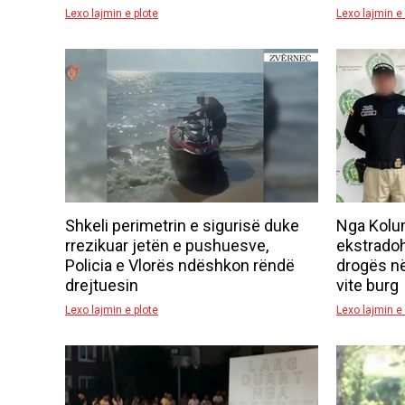
Lexo lajmin e plote
Lexo lajmin e 
Shkeli perimetrin e sigurisë duke
Nga Kolum
rrezikuar jetën e pushuesve,
ekstradohe
Policia e Vlorës ndëshkon rëndë
drogës në
drejtuesin
vite burg
Lexo lajmin e plote
Lexo lajmin e 