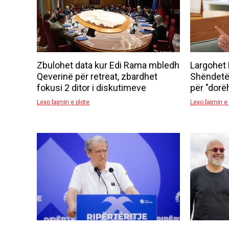
Zbulohet data kur Edi Rama mbledh
Largohet 
Qeverinë për retreat, zbardhet
Shëndetës
fokusi 2 ditor i diskutimeve
për "dorë
Lexo lajmin e plote
Lexo lajmin e 