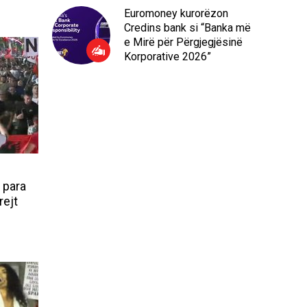
Euromoney kurorëzon
Credins bank si “Banka më
e Mirë për Përgjegjësinë
Korporative 2026”
 para
rejt