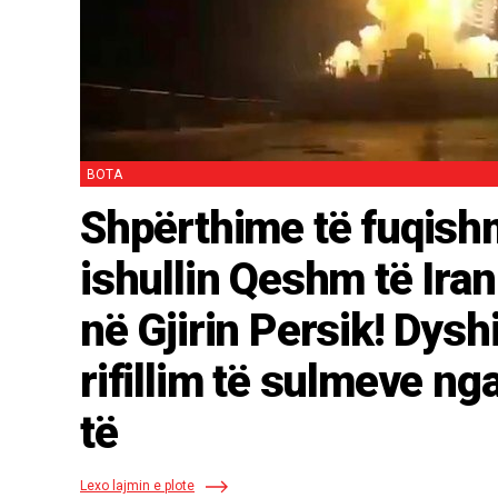
BOTA
Shpërthime të fuqish
ishullin Qeshm të Iran
eri
në Gjirin Persik! Dys
rifillim të sulmeve n
të
Lexo lajmin e plote