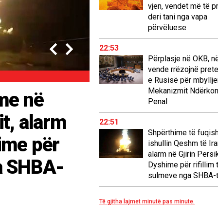
vjen, vendet më të p
deri tani nga vapa
përvëluese
22:53
‹
›
Përplasje në OKB, n
vende rrëzojnë pret
KOSOVË&RAJON
e Rusisë për mbyllje
Mekanizmit Ndërko
me në
EMRAT/ Tragjike
Penal
it, alarm
humbin jetën në
22:51
Shpërthime të fuqis
hime për
kthimit për në 
ishullin Qeshm të Iran
alarm në Gjirin Persi
ga SHBA-
Dyshime për rifillim 
Lexo lajmin e plote
sulmeve nga SHBA-
Të gjitha lajmet minutë pas minute.