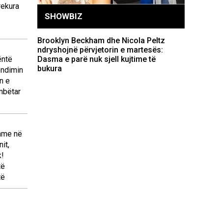
rekura
SHOWBIZ
Brooklyn Beckham dhe Nicola Peltz
ndryshojnë përvjetorin e martesës:
ëntë
Dasma e parë nuk sjell kujtime të
bukura
endimin
AKTUALITET
n e
mbëtar
, tre shqiptarë
Infermier
 aksident gjatë
shpërthe
hme në
Gjermani
Pacientë
it,
k!
kërkojnë
të
të
Lexo lajmin e plote