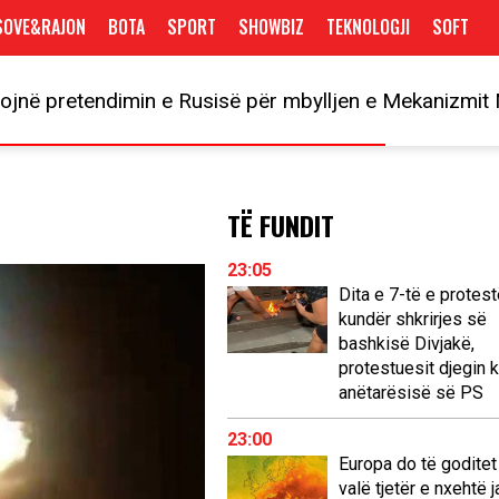
SOVE&RAJON
BOTA
SPORT
SHOWBIZ
TEKNOLOGJI
SOFT
zojnë pretendimin e Rusisë për mbylljen e Mekanizmi
TË FUNDIT
23:05
Dita e 7-të e protes
kundër shkrirjes së
bashkisë Divjakë,
protestuesit djegin k
anëtarësisë së PS
23:00
Europa do të goditet
valë tjetër e nxehtë 