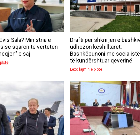
Evis Sala? Ministria e
Drafti për shkrirjen e bashki
isë sqaron të vërtetën
udhëzon këshilltarët:
heqjen" e saj
Bashkëpunoni me socialistë
të kundërshtuar qeverinë
plote
Lexo lajmin e plote