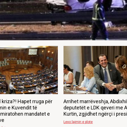
 kriza?! Hapet rruga për
Arrihet marrëveshja, Abdixh
min e Kuvendit të
deputetët e LDK qeveri me A
 miratohen mandatet e
Kurtin, zgjidhet ngërçi i pres
ve
Lexo lajmin e plote