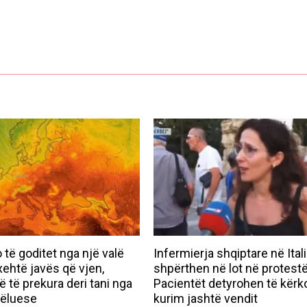
 të goditet nga një valë
Infermierja shqiptare në Itali
xehtë javës që vjen,
shpërthen në lot në protestë
 të prekura deri tani nga
Pacientët detyrohen të kërk
vëluese
kurim jashtë vendit