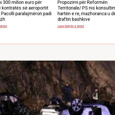
i 300 milion euro për
Propozimi për Reformën
e kontratës së aeroportit
Territoriale/ PS nis konsulti
! Pacolli paralajmëron padi
hartën e re, mazhoranca u d
azh
draftin bashkive
plote
Lexo lajmin e plote