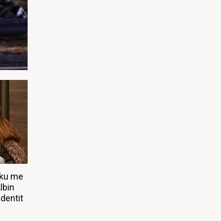
iku me
lbin
identit