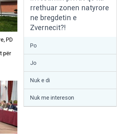
rrethuar zonen natyrore
ne bregdetin e
Zvernecit?!
ve, PD
Po
t për
Jo
Nuk e di
Nuk me intereson