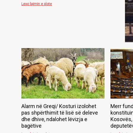
Lexo lajmin e plote
Alarm në Greqi/ Kosturi izolohet
Merr fund
pas shpërthimit të lisë së deleve
konstitui
dhe dhive, ndalohet lëvizja e
Kosovës,
bagëtive
deputetë