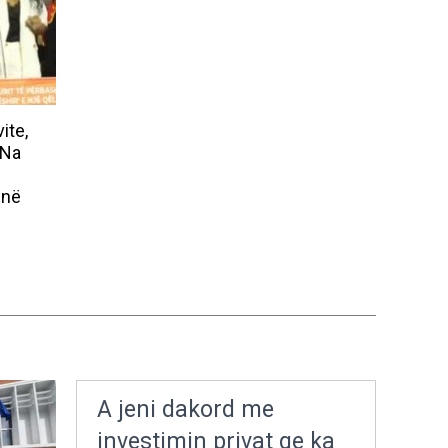
ite,
“Na
 në
A jeni dakord me
investimin privat qe ka