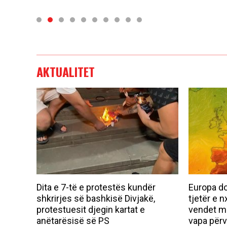
AKTUALITET
Dita e 7-të e protestës kundër
Europa do
shkrirjes së bashkisë Divjakë,
tjetër e n
protestuesit djegin kartat e
vendet më
anëtarësisë së PS
vapa për