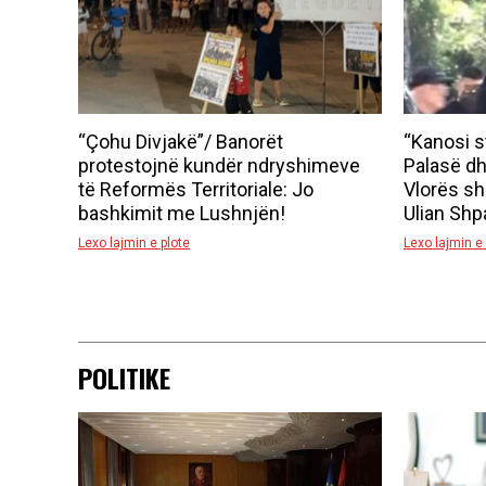
“Çohu Divjakë”/ Banorët
“Kanosi st
protestojnë kundër ndryshimeve
Palasë dhe
të Reformës Territoriale: Jo
Vlorës sh
bashkimit me Lushnjën!
Ulian Shp
Lexo lajmin e plote
Lexo lajmin e 
POLITIKE