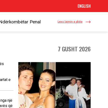
ENGLISH
t Ndërkombëtar Penal
Lexo lajmin e plote
7 GUSHT 2026
tës
artat e
 nga një
javës që