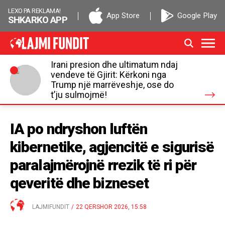
LEXO PA REKLAMA!
App Store
Google Play
SHKARKO APP
Irani presion dhe ultimatum ndaj
vendeve të Gjirit: Kërkoni nga
Trump një marrëveshje, ose do
t’ju sulmojmë!
IA po ndryshon luftën
kibernetike, agjencitë e sigurisë
paralajmërojnë rrezik të ri për
qeveritë dhe bizneset
LAJMIFUNDIT
/
22 QERSHOR 2026, 15:58