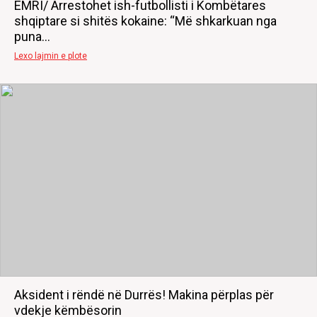
EMRI/ Arrestohet ish-futbollisti i Kombëtares
shqiptare si shitës kokaine: “Më shkarkuan nga
puna…
Lexo lajmin e plote
Aksident i rëndë në Durrës! Makina përplas për
vdekje këmbësorin