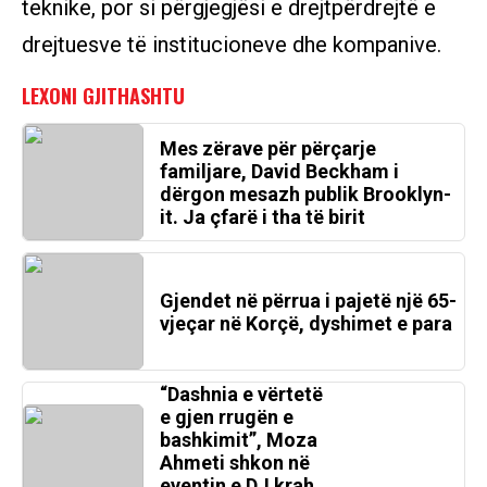
teknike, por si përgjegjësi e drejtpërdrejtë e
drejtuesve të institucioneve dhe kompanive.
Mes zërave për përçarje
familjare, David Beckham i
dërgon mesazh publik Brooklyn-
it. Ja çfarë i tha të birit
Gjendet në përrua i pajetë një 65-
vjeçar në Korçë, dyshimet e para
“Dashnia e vërtetë
e gjen rrugën e
bashkimit”, Moza
Ahmeti shkon në
eventin e DJ krah